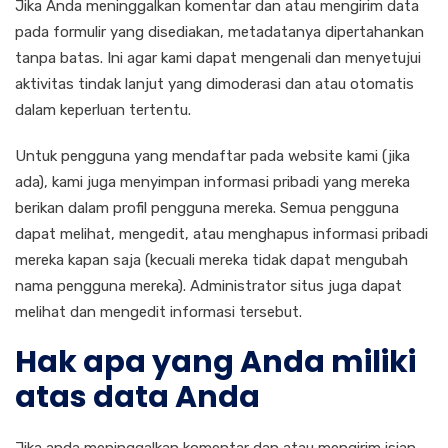
Jika Anda meninggalkan komentar dan atau mengirim data
pada formulir yang disediakan, metadatanya dipertahankan
tanpa batas. Ini agar kami dapat mengenali dan menyetujui
aktivitas tindak lanjut yang dimoderasi dan atau otomatis
dalam keperluan tertentu.
Untuk pengguna yang mendaftar pada website kami (jika
ada), kami juga menyimpan informasi pribadi yang mereka
berikan dalam profil pengguna mereka. Semua pengguna
dapat melihat, mengedit, atau menghapus informasi pribadi
mereka kapan saja (kecuali mereka tidak dapat mengubah
nama pengguna mereka). Administrator situs juga dapat
melihat dan mengedit informasi tersebut.
Hak apa yang Anda miliki
atas data Anda