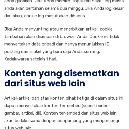
anda gunakan.. Jika Anda memilih “Ingatkan Saya”, log masuk
anda akan bertahan selama dua minggu. Jika Anda log keluar
dari akun, cookie log masuk akan dihapus.
Jika Anda menyunting atau menerbitkan artikel, cookie
tambahan akan disimpan di browser Anda. Cookie ini tidak
menyertakan data pribadi dan hanya menunjukkan ID
posting dari artikel yang baru saja Anda sunting.
Kadaluwarsa setelah 1 hari.
Konten yang disematkan
dari situs web lain
Artikel-artikel dan atau konten pihak ketiga di dalam situs ini
dapat menyertakan konten ter-embed (seperti video,
gambar, artikel, dll). Konten ter-embed dari situs web lain
akan berlaku sama dengan pengunjung yang mengunjungi
situs web lain.