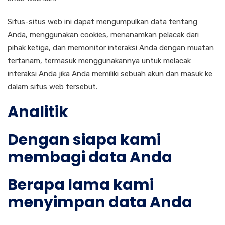
Situs-situs web ini dapat mengumpulkan data tentang
Anda, menggunakan cookies, menanamkan pelacak dari
pihak ketiga, dan memonitor interaksi Anda dengan muatan
tertanam, termasuk menggunakannya untuk melacak
interaksi Anda jika Anda memiliki sebuah akun dan masuk ke
dalam situs web tersebut.
Analitik
Dengan siapa kami
membagi data Anda
Berapa lama kami
menyimpan data Anda