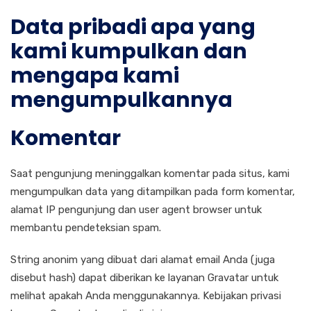
Data pribadi apa yang
kami kumpulkan dan
mengapa kami
mengumpulkannya
Komentar
Saat pengunjung meninggalkan komentar pada situs, kami
mengumpulkan data yang ditampilkan pada form komentar,
alamat IP pengunjung dan user agent browser untuk
membantu pendeteksian spam.
String anonim yang dibuat dari alamat email Anda (juga
disebut hash) dapat diberikan ke layanan Gravatar untuk
melihat apakah Anda menggunakannya. Kebijakan privasi