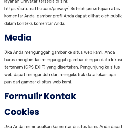
layanan Gravatar tersedia di sini:
https://automattic.com/privacy/. Setelah persetujuan atas
komentar Anda, gambar profil Anda dapat dilihat oleh publik
dalam konteks komentar Anda.
Media
Jika Anda mengunggah gambar ke situs web kami, Anda
harus menghindari mengunggah gambar dengan data lokasi
tertanam (GPS EXIF) yang disertakan. Pengunjung ke situs
web dapat mengunduh dan mengekstrak data lokasi apa
pun dari gambar di situs web kami.
Formulir Kontak
Cookies
Jika Anda meninggalkan komentar di situs kami, Anda dapat