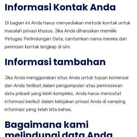
Informasi Kontak Anda
Di bagian ini Anda harus menyediakan metode kontak untuk
masalah privasi khusus. Jika Anda diharuskan memiliki
Petugas Perlindungan Data, cantumkan nama mereka dan
perincian kontak lengkap di sini.
Informasi tambahan
Jika Anda menggunakan situs Anda untuk tujuan komersial
dan Anda terlibat dalam pengumpulan atau pemrosesan
data pribadi yang lebih kompleks, Anda harus mencatat
informasi berikut dalam kebijakan privasi Anda di samping
informasi yang telah kita bahas.
Bagaimana kami
melindungi data Anda